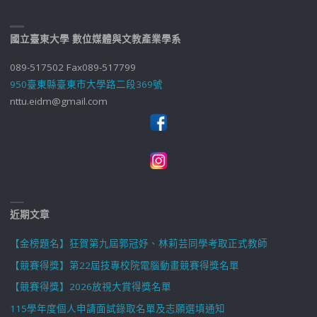
國立臺東大學 數位媒體與文教產業學系
089-517502 Fax089-517799
950臺東縣臺東市大學路二段369號
nttu.eidm@gmail.com
近期文章
【金榜題名】狂賀第九屆郭冠妤、林莉芸同學考取正式教師
【競賽得獎】第22屆技專校院電腦動畫競賽得獎名單
【競賽得獎】2026放視大賞得獎名單
115學年度個人申請面試錄取名單及志願選填通知