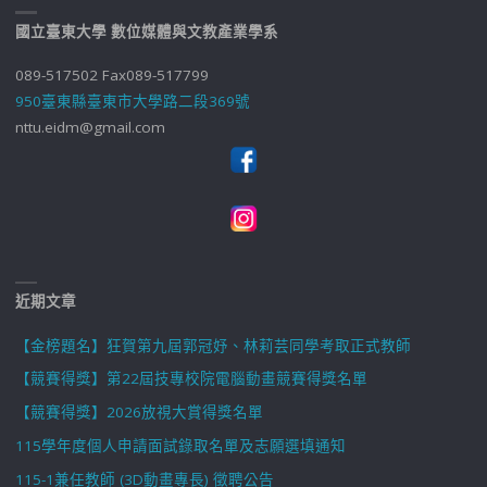
國立臺東大學 數位媒體與文教產業學系
089-517502 Fax089-517799
950臺東縣臺東市大學路二段369號
nttu.eidm@gmail.com
近期文章
【金榜題名】狂賀第九屆郭冠妤、林莉芸同學考取正式教師
【競賽得獎】第22屆技專校院電腦動畫競賽得獎名單
【競賽得獎】2026放視大賞得獎名單
115學年度個人申請面試錄取名單及志願選填通知
115-1兼任教師 (3D動畫專長) 徵聘公告