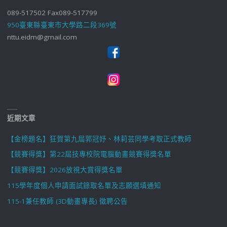
089-517502 Fax089-517799
950臺東縣臺東市大學路二段369號
nttu.eidm@gmail.com
近期文章
【金榜題名】狂賀第九屆郭冠妤、林莉芸同學考取正式教師
【競賽得獎】第22屆技專校院電腦動畫競賽得獎名單
【競賽得獎】2026放視大賞得獎名單
115學年度個人申請面試錄取名單及志願選填通知
115-1兼任教師 (3D動畫專長) 徵聘公告