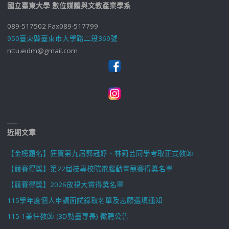
國立臺東大學 數位媒體與文教產業學系
089-517502 Fax089-517799
950臺東縣臺東市大學路二段369號
nttu.eidm@gmail.com
近期文章
【金榜題名】狂賀第九屆郭冠妤、林莉芸同學考取正式教師
【競賽得獎】第22屆技專校院電腦動畫競賽得獎名單
【競賽得獎】2026放視大賞得獎名單
115學年度個人申請面試錄取名單及志願選填通知
115-1兼任教師 (3D動畫專長) 徵聘公告