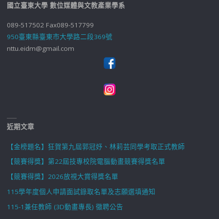
國立臺東大學 數位媒體與文教產業學系
089-517502 Fax089-517799
950臺東縣臺東市大學路二段369號
nttu.eidm@gmail.com
近期文章
【金榜題名】狂賀第九屆郭冠妤、林莉芸同學考取正式教師
【競賽得獎】第22屆技專校院電腦動畫競賽得獎名單
【競賽得獎】2026放視大賞得獎名單
115學年度個人申請面試錄取名單及志願選填通知
115-1兼任教師 (3D動畫專長) 徵聘公告