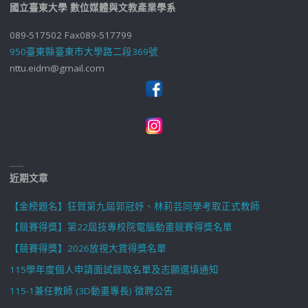
國立臺東大學 數位媒體與文教產業學系
089-517502 Fax089-517799
950臺東縣臺東市大學路二段369號
nttu.eidm@gmail.com
近期文章
【金榜題名】狂賀第九屆郭冠妤、林莉芸同學考取正式教師
【競賽得獎】第22屆技專校院電腦動畫競賽得獎名單
【競賽得獎】2026放視大賞得獎名單
115學年度個人申請面試錄取名單及志願選填通知
115-1兼任教師 (3D動畫專長) 徵聘公告