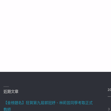
2
近期文章
一
【金榜題名】狂賀第九屆郭冠妤、林莉芸同學考取正式
教師
3