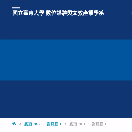
國立臺東大學 數位媒體與文教產業學系
HOME
擁抱-HUG-–-謝羽庭-1
擁抱-HUG-–-謝羽庭-1