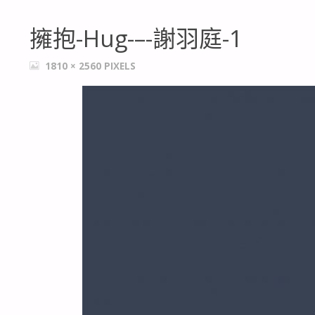
擁抱-Hug-–-謝羽庭-1
FULL
1810 × 2560
PIXELS
SIZE