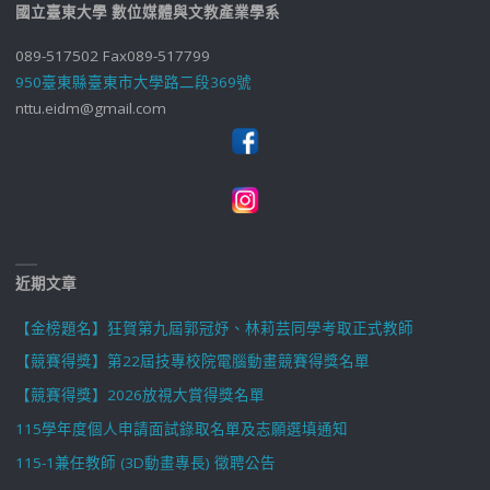
國立臺東大學 數位媒體與文教產業學系
089-517502 Fax089-517799
950臺東縣臺東市大學路二段369號
nttu.eidm@gmail.com
近期文章
【金榜題名】狂賀第九屆郭冠妤、林莉芸同學考取正式教師
【競賽得獎】第22屆技專校院電腦動畫競賽得獎名單
【競賽得獎】2026放視大賞得獎名單
115學年度個人申請面試錄取名單及志願選填通知
115-1兼任教師 (3D動畫專長) 徵聘公告