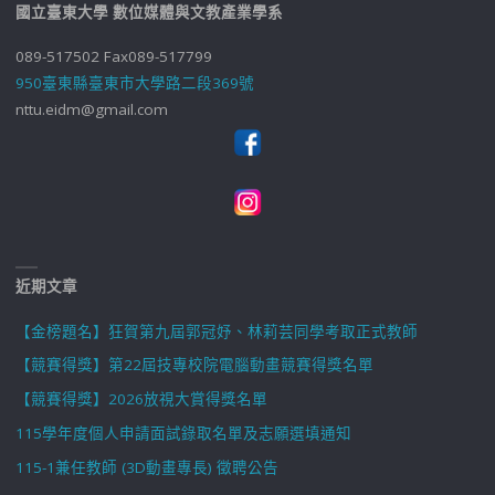
國立臺東大學 數位媒體與文教產業學系
089-517502 Fax089-517799
950臺東縣臺東市大學路二段369號
nttu.eidm@gmail.com
近期文章
【金榜題名】狂賀第九屆郭冠妤、林莉芸同學考取正式教師
【競賽得獎】第22屆技專校院電腦動畫競賽得獎名單
【競賽得獎】2026放視大賞得獎名單
115學年度個人申請面試錄取名單及志願選填通知
115-1兼任教師 (3D動畫專長) 徵聘公告