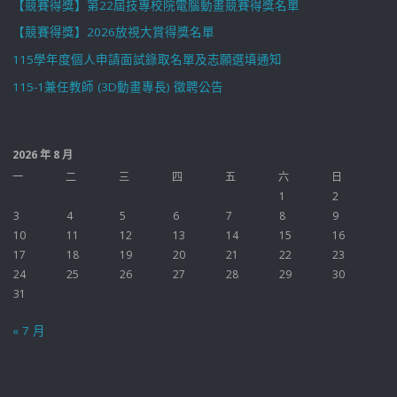
【競賽得獎】第22屆技專校院電腦動畫競賽得獎名單
【競賽得獎】2026放視大賞得獎名單
115學年度個人申請面試錄取名單及志願選填通知
115-1兼任教師 (3D動畫專長) 徵聘公告
2026 年 8 月
一
二
三
四
五
六
日
1
2
3
4
5
6
7
8
9
10
11
12
13
14
15
16
17
18
19
20
21
22
23
24
25
26
27
28
29
30
31
« 7 月