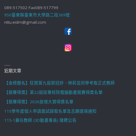
089-517502 Fax089-517799
950臺東縣臺東市大學路二段369號
nttu.eidm@gmail.com
近期文章
【金榜題名】狂賀第九屆郭冠妤、林莉芸同學考取正式教師
【競賽得獎】第22屆技專校院電腦動畫競賽得獎名單
【競賽得獎】2026放視大賞得獎名單
115學年度個人申請面試錄取名單及志願選填通知
115-1兼任教師 (3D動畫專長) 徵聘公告