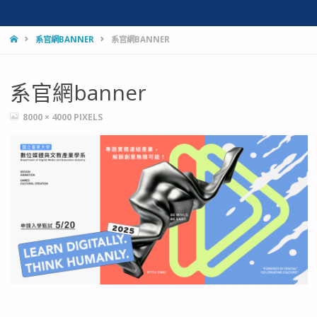
HOME
系官網BANNER
系官網BANNER
系官網banner
FULL
8000 × 4000
PIXELS
SIZE