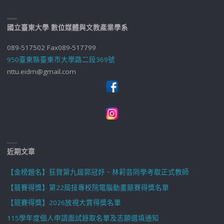
國立臺東大學 數位媒體與文教產業學系
089-517502 Fax089-517799
950臺東縣臺東市大學路二段369號
nttu.eidm@gmail.com
近期文章
【金榜題名】狂賀第九屆郭冠妤、林莉芸同學考取正式教師
【競賽得獎】第22屆技專校院電腦動畫競賽得獎名單
【競賽得獎】2026放視大賞得獎名單
115學年度個人申請面試錄取名單及志願選填通知