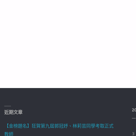
2
近期文章
一
【金榜題名】狂賀第九屆郭冠妤、林莉芸同學考取正式
教師
3