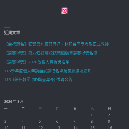
近期文章
【金榜題名】狂賀第九屆郭冠妤、林莉芸同學考取正式教師
【競賽得獎】第22屆技專校院電腦動畫競賽得獎名單
【競賽得獎】2026放視大賞得獎名單
115學年度個人申請面試錄取名單及志願選填通知
115-1兼任教師 (3D動畫專長) 徵聘公告
2026 年 8 月
一
二
三
四
五
六
日
1
2
3
4
5
6
7
8
9
10
11
12
13
14
15
16