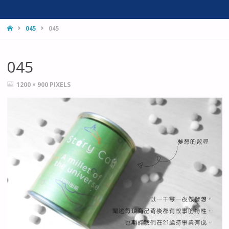
HOME
045
045
045
FULL
1200 × 900
PIXELS
SIZE