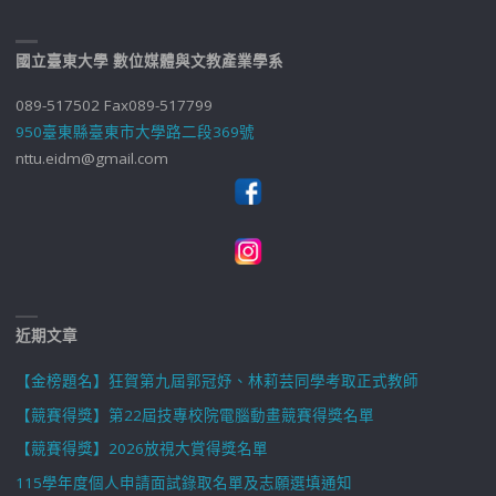
國立臺東大學 數位媒體與文教產業學系
089-517502 Fax089-517799
950臺東縣臺東市大學路二段369號
nttu.eidm@gmail.com
近期文章
【金榜題名】狂賀第九屆郭冠妤、林莉芸同學考取正式教師
【競賽得獎】第22屆技專校院電腦動畫競賽得獎名單
【競賽得獎】2026放視大賞得獎名單
115學年度個人申請面試錄取名單及志願選填通知