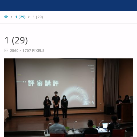
HOME
1 (29)
1 (29)
1 (29)
FULL
2560 × 1707
PIXELS
SIZE