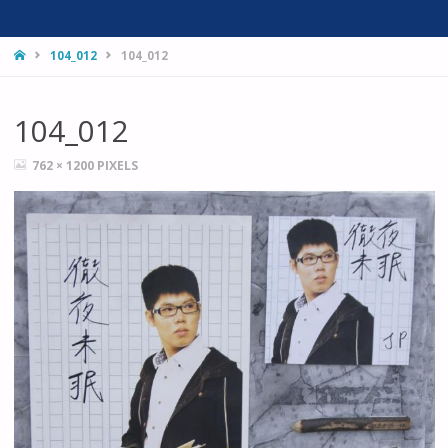
HOME
104_012
104_012
104_012
FULL
762 × 1200
PIXELS
SIZE