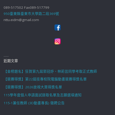
089-517502 Fax089-517799
950臺東縣臺東市大學路二段369號
nttu.eidm@gmail.com
近期文章
【金榜題名】狂賀第九屆郭冠妤、林莉芸同學考取正式教師
【競賽得獎】第22屆技專校院電腦動畫競賽得獎名單
【競賽得獎】2026放視大賞得獎名單
115學年度個人申請面試錄取名單及志願選填通知
115-1兼任教師 (3D動畫專長) 徵聘公告