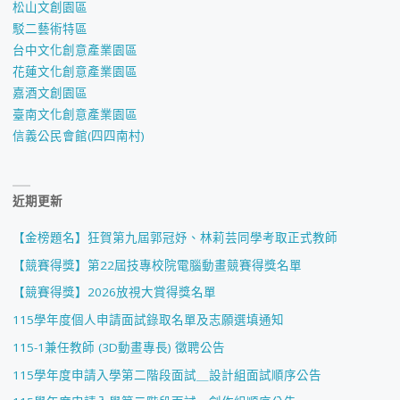
松山文創園區
駁二藝術特區
台中文化創意產業園區
花蓮文化創意產業園區
嘉酒文創園區
臺南文化創意產業園區
信義公民會館(四四南村)
近期更新
【金榜題名】狂賀第九屆郭冠妤、林莉芸同學考取正式教師
【競賽得獎】第22屆技專校院電腦動畫競賽得獎名單
【競賽得獎】2026放視大賞得獎名單
115學年度個人申請面試錄取名單及志願選填通知
115-1兼任教師 (3D動畫專長) 徵聘公告
115學年度申請入學第二階段面試＿設計組面試順序公告