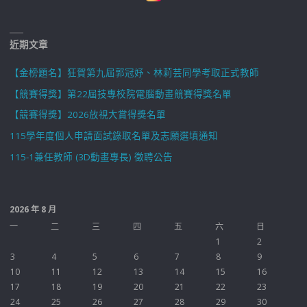
近期文章
【金榜題名】狂賀第九屆郭冠妤、林莉芸同學考取正式教師
【競賽得獎】第22屆技專校院電腦動畫競賽得獎名單
【競賽得獎】2026放視大賞得獎名單
115學年度個人申請面試錄取名單及志願選填通知
115-1兼任教師 (3D動畫專長) 徵聘公告
2026 年 8 月
一
二
三
四
五
六
日
1
2
3
4
5
6
7
8
9
10
11
12
13
14
15
16
17
18
19
20
21
22
23
24
25
26
27
28
29
30