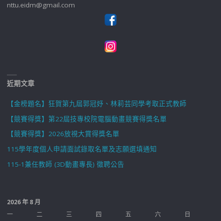
nttu.eidm@gmail.com
近期文章
【金榜題名】狂賀第九屆郭冠妤、林莉芸同學考取正式教師
【競賽得獎】第22屆技專校院電腦動畫競賽得獎名單
【競賽得獎】2026放視大賞得獎名單
115學年度個人申請面試錄取名單及志願選填通知
115-1兼任教師 (3D動畫專長) 徵聘公告
2026 年 8 月
一
二
三
四
五
六
日