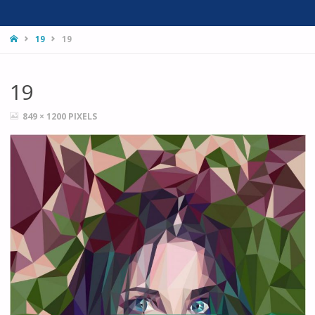
HOME
19
19
19
FULL
849 × 1200
PIXELS
SIZE