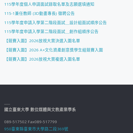
115學年度個人申請面試錄取名單及志願選填通知
115-1兼任教師 (3D動畫專長) 徵聘公告
115學年度申請入學第二階段面試＿設計組面試順序公告
115學年度申請入學第二階段面試＿創作組順序公告
【競賽入圍】2026放視大賞決選入圍名單
【競賽入圍】2026 A+文化資產創意獎學生組競賽入圍
【競賽入圍】2026放視大賞複選入圍名單
國立臺東大學 數位媒體與文教產業學系
089-517502 Fax089-517799
950臺東縣臺東市大學路二段369號