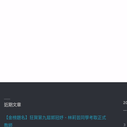
2
近期文章
一
【金榜題名】狂賀第九屆郭冠妤、林莉芸同學考取正式
教師
3