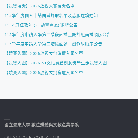
【競賽得獎】2026放視大賞得獎名單
115學年度個人申請面試錄取名單及志願選填通知
115-1兼任教師 (3D動畫專長) 徵聘公告
115學年度申請入學第二階段面試＿設計組面試順序公告
115學年度申請入學第二階段面試＿創作組順序公告
【競賽入圍】2026放視大賞決選入圍名單
【競賽入圍】2026 A+文化資產創意獎學生組競賽入圍
【競賽入圍】2026放視大賞複選入圍名單
國立臺東大學 數位媒體與文教產業學系
089-517502 Fax089-517799