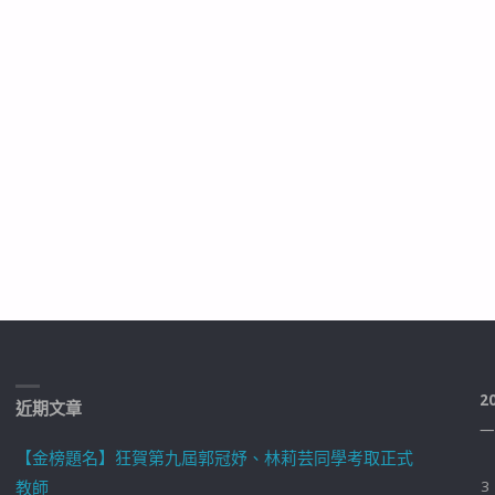
2
近期文章
一
【金榜題名】狂賀第九屆郭冠妤、林莉芸同學考取正式
教師
3