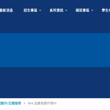
Skip
最新消息
招生專區
系所資訊
碩班專區
學生
to
content
展示/公開發表
004_志維老師升等01