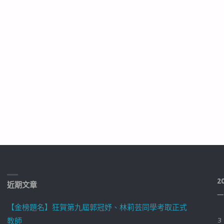
2
近期文章
一
【金榜題名】狂賀第九屆郭冠妤、林莉芸同學考取正式
教師
3