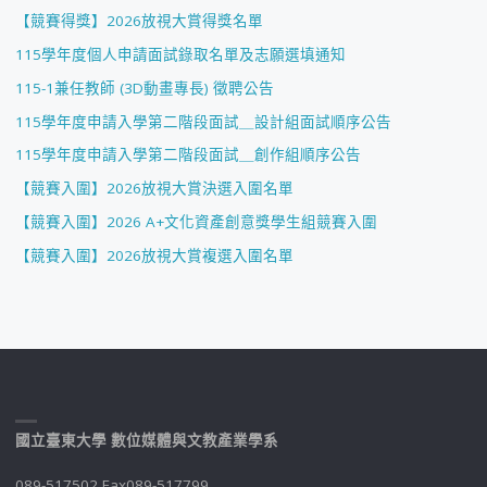
【競賽得獎】2026放視大賞得獎名單
115學年度個人申請面試錄取名單及志願選填通知
115-1兼任教師 (3D動畫專長) 徵聘公告
115學年度申請入學第二階段面試＿設計組面試順序公告
115學年度申請入學第二階段面試＿創作組順序公告
【競賽入圍】2026放視大賞決選入圍名單
【競賽入圍】2026 A+文化資產創意獎學生組競賽入圍
【競賽入圍】2026放視大賞複選入圍名單
國立臺東大學 數位媒體與文教產業學系
089-517502 Fax089-517799