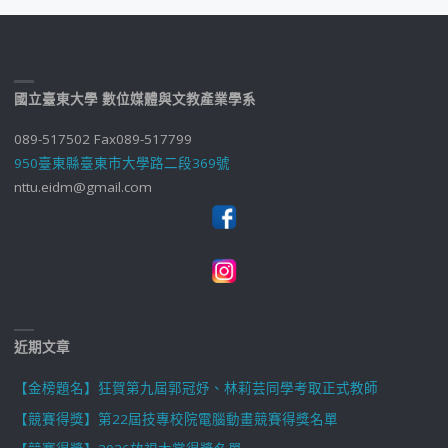
國立臺東大學 數位媒體與文教產業學系
089-517502 Fax089-517799
950臺東縣臺東市大學路二段369號
nttu.eidm@gmail.com
近期文章
【金榜題名】狂賀第九屆郭冠妤、林莉芸同學考取正式教師
【競賽得獎】第22屆技專校院電腦動畫競賽得獎名單