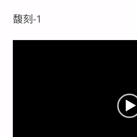
馥刻-1
視
訊
播
放
器