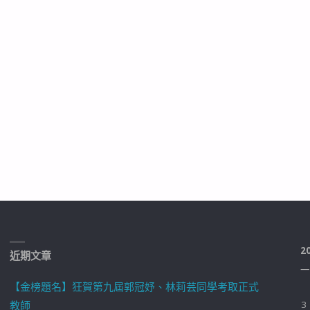
2
近期文章
一
【金榜題名】狂賀第九屆郭冠妤、林莉芸同學考取正式
教師
3