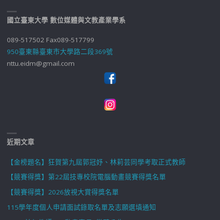
國立臺東大學 數位媒體與文教產業學系
089-517502 Fax089-517799
950臺東縣臺東市大學路二段369號
nttu.eidm@gmail.com
近期文章
【金榜題名】狂賀第九屆郭冠妤、林莉芸同學考取正式教師
【競賽得獎】第22屆技專校院電腦動畫競賽得獎名單
【競賽得獎】2026放視大賞得獎名單
115學年度個人申請面試錄取名單及志願選填通知