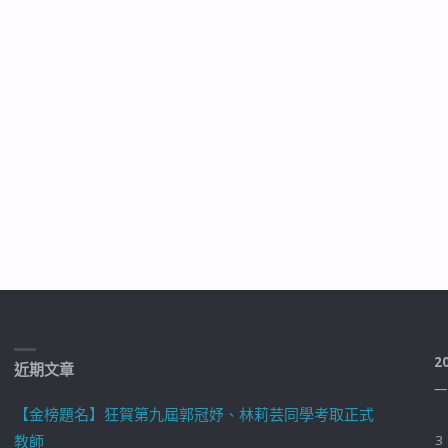
2
近期文章
一
【金榜題名】狂賀第九屆郭冠妤、林莉芸同學考取正式
教師
3