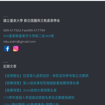
國立臺東大學 數位媒體與文教產業學系
089-517502 Fax089-517799
950臺東縣臺東市大學路二段369號
nttu.eidm@gmail.com
近期文章
【金榜題名】狂賀第九屆郭冠妤、林莉芸同學考取正式教師
【競賽得獎】第22屆技專校院電腦動畫競賽得獎名單
【競賽得獎】2026放視大賞得獎名單
115學年度個人申請面試錄取名單及志願選填通知
115-1兼任教師 (3D動畫專長) 徵聘公告