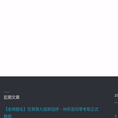
2
近期文章
一
【金榜題名】狂賀第九屆郭冠妤、林莉芸同學考取正式
教師
3