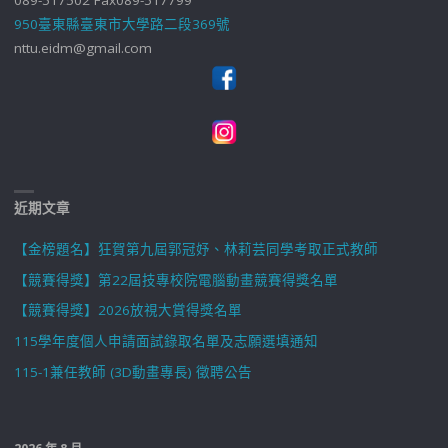
089-517502 Fax089-517799
950臺東縣臺東市大學路二段369號
nttu.eidm@gmail.com
近期文章
【金榜題名】狂賀第九屆郭冠妤、林莉芸同學考取正式教師
【競賽得獎】第22屆技專校院電腦動畫競賽得獎名單
【競賽得獎】2026放視大賞得獎名單
115學年度個人申請面試錄取名單及志願選填通知
115-1兼任教師 (3D動畫專長) 徵聘公告