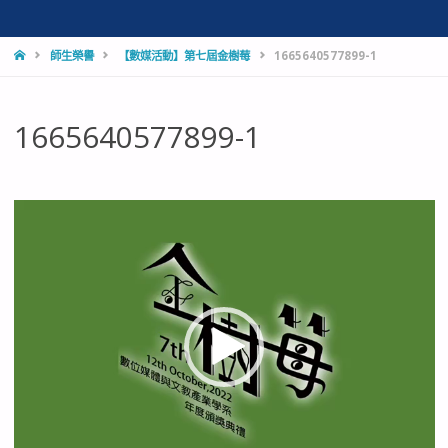
HOME
師生榮譽
【數媒活動】第七屆金樹莓
1665640577899-1
1665640577899-1
視
訊
播
放
器