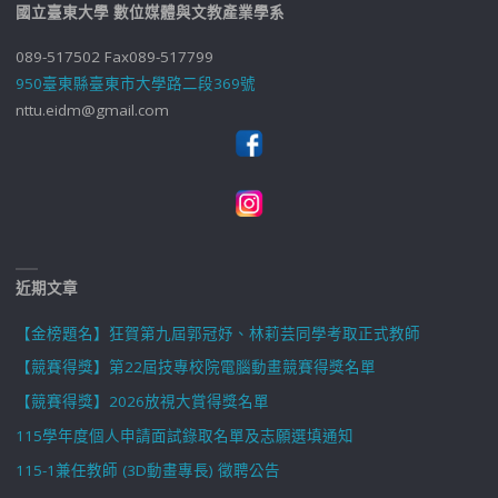
國立臺東大學 數位媒體與文教產業學系
089-517502 Fax089-517799
950臺東縣臺東市大學路二段369號
nttu.eidm@gmail.com
近期文章
【金榜題名】狂賀第九屆郭冠妤、林莉芸同學考取正式教師
【競賽得獎】第22屆技專校院電腦動畫競賽得獎名單
【競賽得獎】2026放視大賞得獎名單
115學年度個人申請面試錄取名單及志願選填通知
115-1兼任教師 (3D動畫專長) 徵聘公告