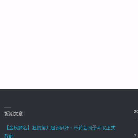
2
近期文章
一
【金榜題名】狂賀第九屆郭冠妤、林莉芸同學考取正式
教師
3