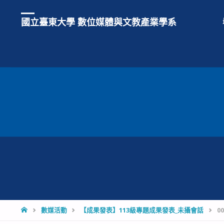
國立臺東大學 數位媒體與文教產業學系
HOME
數媒活動
【成果發表】113級專題成果發表_未攝會話
00