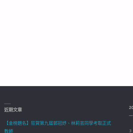
2
近期文章
一
【金榜題名】狂賀第九屆郭冠妤、林莉芸同學考取正式
教師
3