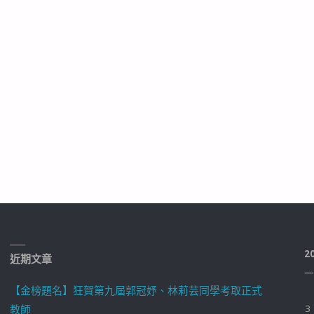
2
近期文章
一
【金榜題名】狂賀第九屆郭冠妤、林莉芸同學考取正式
教師
3