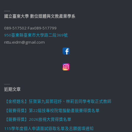
國立臺東大學 數位媒體與文教產業學系
089-517502 Fax089-517799
950臺東縣臺東市大學路二段369號
nttu.eidm@gmail.com
近期文章
【金榜題名】狂賀第九屆郭冠妤、林莉芸同學考取正式教師
【競賽得獎】第22屆技專校院電腦動畫競賽得獎名單
【競賽得獎】2026放視大賞得獎名單
115學年度個人申請面試錄取名單及志願選填通知