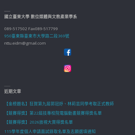
國立臺東大學 數位媒體與文教產業學系
089-517502 Fax089-517799
950臺東縣臺東市大學路二段369號
nttu.eidm@gmail.com
近期文章
【金榜題名】狂賀第九屆郭冠妤、林莉芸同學考取正式教師
【競賽得獎】第22屆技專校院電腦動畫競賽得獎名單
【競賽得獎】2026放視大賞得獎名單
115學年度個人申請面試錄取名單及志願選填通知