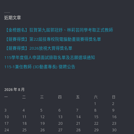
近期文章
【金榜題名】狂賀第九屆郭冠妤、林莉芸同學考取正式教師
【競賽得獎】第22屆技專校院電腦動畫競賽得獎名單
【競賽得獎】2026放視大賞得獎名單
115學年度個人申請面試錄取名單及志願選填通知
115-1兼任教師 (3D動畫專長) 徵聘公告
2026 年 8 月
一
二
三
四
五
六
日
1
2
3
4
5
6
7
8
9
10
11
12
13
14
15
16
17
18
19
20
21
22
23
24
25
26
27
28
29
30