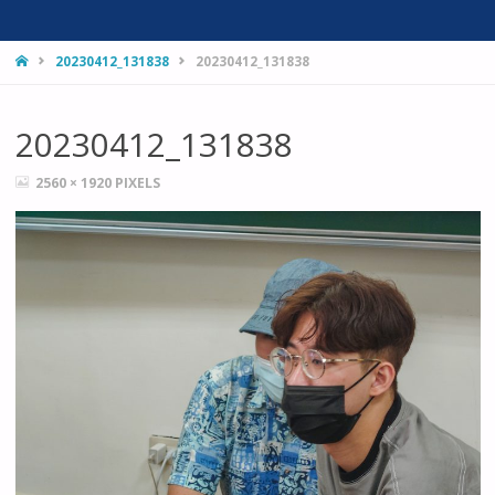
HOME
20230412_131838
20230412_131838
20230412_131838
FULL
2560 × 1920
PIXELS
SIZE