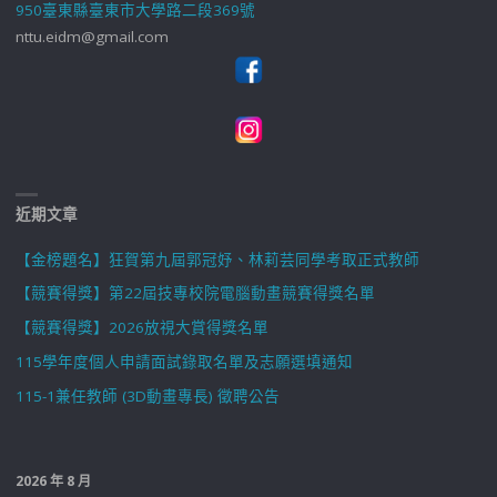
950臺東縣臺東市大學路二段369號
nttu.eidm@gmail.com
近期文章
【金榜題名】狂賀第九屆郭冠妤、林莉芸同學考取正式教師
【競賽得獎】第22屆技專校院電腦動畫競賽得獎名單
【競賽得獎】2026放視大賞得獎名單
115學年度個人申請面試錄取名單及志願選填通知
115-1兼任教師 (3D動畫專長) 徵聘公告
2026 年 8 月