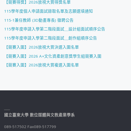
【競賽得獎】2026放視大賞得獎名單
115學年度個人申請面試錄取名單及志願選填通知
115-1兼任教師 (3D動畫專長) 徵聘公告
115學年度申請入學第二階段面試＿設計組面試順序公告
115學年度申請入學第二階段面試＿創作組順序公告
【競賽入圍】2026放視大賞決選入圍名單
【競賽入圍】2026 A+文化資產創意獎學生組競賽入圍
【競賽入圍】2026放視大賞複選入圍名單
國立臺東大學 數位媒體與文教產業學系
089-517502 Fax089-517799