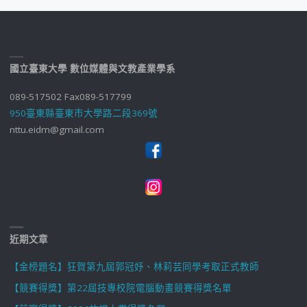
國立臺東大學 數位媒體與文教產業學系
089-517502 Fax089-517799
950臺東縣臺東市大學路二段369號
nttu.eidm@gmail.com
近期文章
【金榜題名】狂賀第九屆郭冠妤、林莉芸同學考取正式教師
【競賽得獎】第22屆技專校院電腦動畫競賽得獎名單