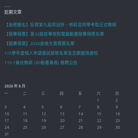
近期文章
【金榜題名】狂賀第九屆郭冠妤、林莉芸同學考取正式教師
【競賽得獎】第22屆技專校院電腦動畫競賽得獎名單
【競賽得獎】2026放視大賞得獎名單
115學年度個人申請面試錄取名單及志願選填通知
115-1兼任教師 (3D動畫專長) 徵聘公告
2026 年 8 月
一
二
三
四
五
六
日
1
2
3
4
5
6
7
8
9
10
11
12
13
14
15
16
17
18
19
20
21
22
23
24
25
26
27
28
29
30
31