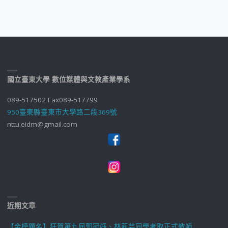
國立臺東大學 數位媒體與文教產業學系
089-517502 Fax089-517799
950臺東縣臺東市大學路二段369號
nttu.eidm@gmail.com
近期文章
【金榜題名】狂賀第九屆郭冠妤、林莉芸同學考取正式教師