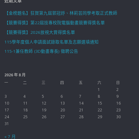
近期文章
【金榜題名】狂賀第九屆郭冠妤、林莉芸同學考取正式教師
【競賽得獎】第22屆技專校院電腦動畫競賽得獎名單
【競賽得獎】2026放視大賞得獎名單
115學年度個人申請面試錄取名單及志願選填通知
115-1兼任教師 (3D動畫專長) 徵聘公告
2026 年 8 月
一
二
三
四
五
六
日
1
2
3
4
5
6
7
8
9
10
11
12
13
14
15
16
17
18
19
20
21
22
23
24
25
26
27
28
29
30
31
« 7 月