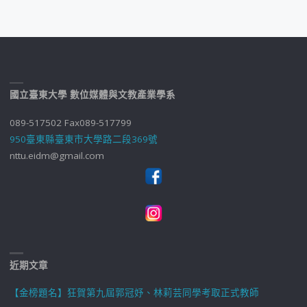
國立臺東大學 數位媒體與文教產業學系
089-517502 Fax089-517799
950臺東縣臺東市大學路二段369號
nttu.eidm@gmail.com
近期文章
【金榜題名】狂賀第九屆郭冠妤、林莉芸同學考取正式教師