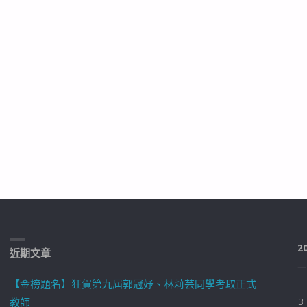
2
近期文章
一
【金榜題名】狂賀第九屆郭冠妤、林莉芸同學考取正式
教師
3