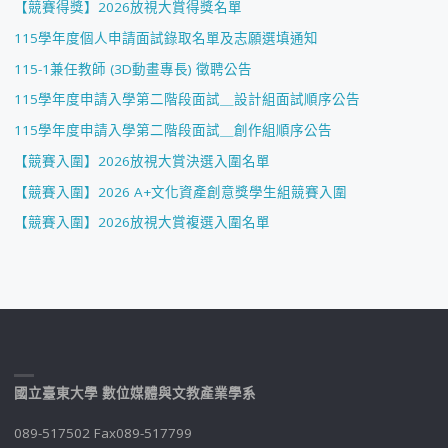
【競賽得獎】2026放視大賞得獎名單
115學年度個人申請面試錄取名單及志願選填通知
115-1兼任教師 (3D動畫專長) 徵聘公告
115學年度申請入學第二階段面試＿設計組面試順序公告
115學年度申請入學第二階段面試＿創作組順序公告
【競賽入圍】2026放視大賞決選入圍名單
【競賽入圍】2026 A+文化資產創意獎學生組競賽入圍
【競賽入圍】2026放視大賞複選入圍名單
國立臺東大學 數位媒體與文教產業學系
089-517502 Fax089-517799