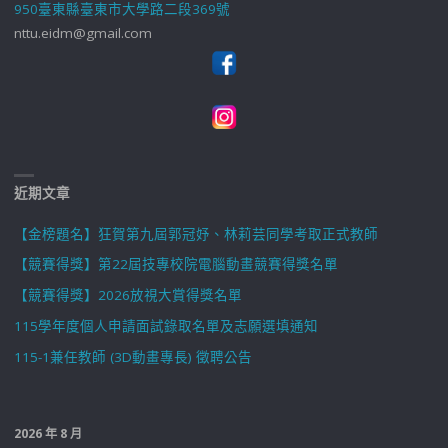
950臺東縣臺東市大學路二段369號
nttu.eidm@gmail.com
近期文章
【金榜題名】狂賀第九屆郭冠妤、林莉芸同學考取正式教師
【競賽得獎】第22屆技專校院電腦動畫競賽得獎名單
【競賽得獎】2026放視大賞得獎名單
115學年度個人申請面試錄取名單及志願選填通知
115-1兼任教師 (3D動畫專長) 徵聘公告
2026 年 8 月