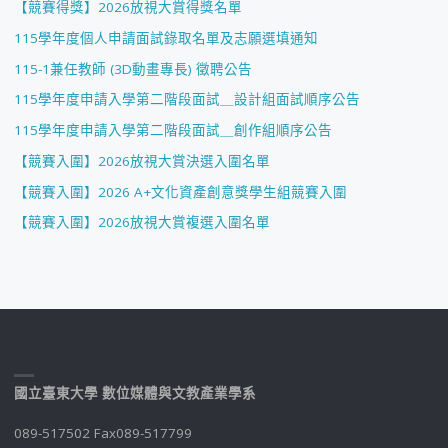
【競賽得獎】2026放視大賞得獎名單
115學年度個人申請面試錄取名單及志願選填通知
115-1兼任教師 (3D動畫專長) 徵聘公告
115學年度申請入學第二階段面試＿設計組面試順序公告
115學年度申請入學第二階段面試＿創作組順序公告
【競賽入圍】2026放視大賞決選入圍名單
【競賽入圍】2026 A+文化資產創意獎學生組競賽入圍
【競賽入圍】2026放視大賞複選入圍名單
國立臺東大學 數位媒體與文教產業學系
089-517502 Fax089-517799