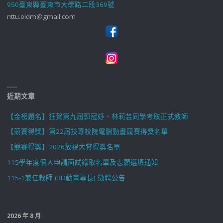
950臺東縣臺東市大學路二段369號
nttu.eidm@gmail.com
近期文章
【金榜題名】狂賀第九屆郭冠妤、林莉芸同學考取正式教師
【競賽得獎】第22屆技專校院電腦動畫競賽得獎名單
【競賽得獎】2026放視大賞得獎名單
115學年度個人申請面試錄取名單及志願選填通知
115-1兼任教師 (3D動畫專長) 徵聘公告
2026 年 8 月