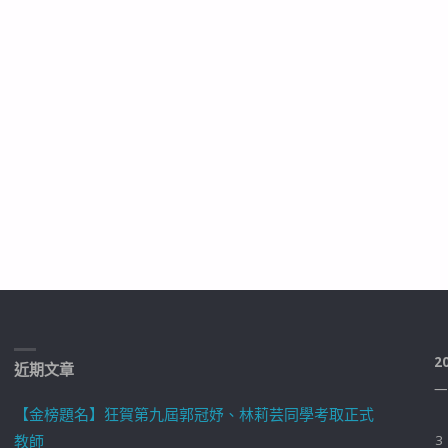
2
近期文章
一
【金榜題名】狂賀第九屆郭冠妤、林莉芸同學考取正式
教師
3